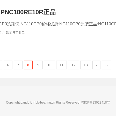
MPNC100RE10R正品
10CP0货期快;NG110CP0价格优惠;NG110CP0原装正品;NG110CP
览
/
欧美日工业品
6
7
8
9
10
11
12
13
›
››
Copyright panduit.nhbb-bearing.cn Rights Reserved.
粤ICP备13023418号