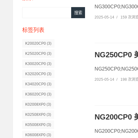
NG300CP0;NG3
2025-05-14
/
159 次浏
标签列表
K20020CP0
(3)
NG250CP
K25020CP0
(3)
K30020CP0
(3)
NG250CP0;NG2
K32020CP0
(3)
2025-05-14
/
198 次浏
K34020CP0
(3)
K36020CP0
(3)
K02008XP0
(3)
K02508XP0
(3)
NG200CP0
K05008XP0
(3)
NG200CP0;NG2
K06008XP0
(3)