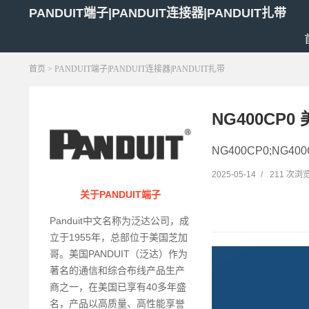
PANDUIT端子|PANDUIT连接器|PANDUIT扎带
首页
> PANDUIT端子|PANDUIT连接器|PANDUIT扎带
NG400CP0
NG400CP0;NG4
2025-05-14
/
211 次浏
关于PANDUIT端子
Panduit中文名称为泛达公司，成
立于1955年，总部位于美国芝加
哥。美国PANDUIT（泛达）作为
著名的通信和综合布线产品生产
商之一，在美国已享有40多年盛
名，产品以高质量、高性能享誉