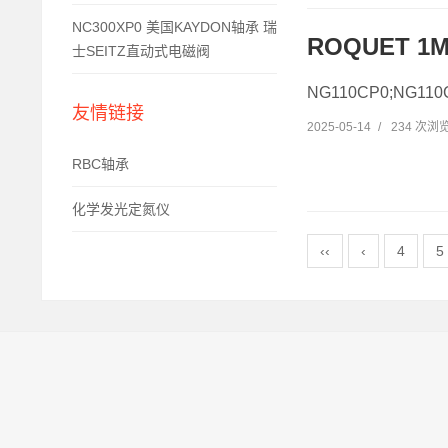
NC300XP0 美国KAYDON轴承 瑞
ROQUET 1
士SEITZ直动式电磁阀
NG110CP0;NG1
友情链接
2025-05-14
/
234 次浏
RBC轴承
化学发光定氮仪
‹‹
‹
4
5