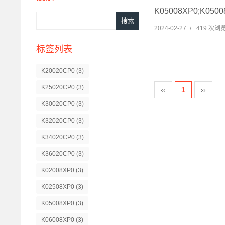
K05008XP0;K05
2024-02-27
/
419 次浏
标签列表
K20020CP0
(3)
K25020CP0
(3)
‹‹
1
››
K30020CP0
(3)
K32020CP0
(3)
K34020CP0
(3)
K36020CP0
(3)
K02008XP0
(3)
K02508XP0
(3)
K05008XP0
(3)
K06008XP0
(3)