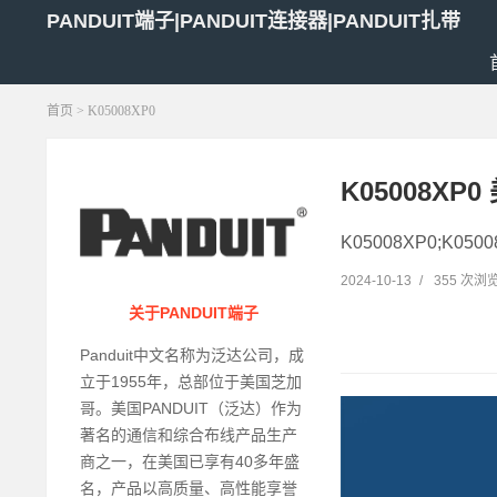
PANDUIT端子|PANDUIT连接器|PANDUIT扎带
首页
> K05008XP0
K05008XP
K05008XP0;K05
2024-10-13
/
355 次浏
关于PANDUIT端子
Panduit中文名称为泛达公司，成
立于1955年，总部位于美国芝加
哥。美国PANDUIT（泛达）作为
著名的通信和综合布线产品生产
商之一，在美国已享有40多年盛
名，产品以高质量、高性能享誉