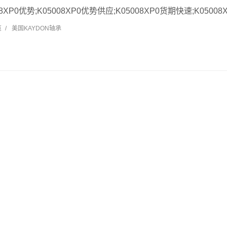
008XP0优势;K05008XP0优势供应;K05008XP0货期快速;K05008X
览
/
美国KAYDON轴承