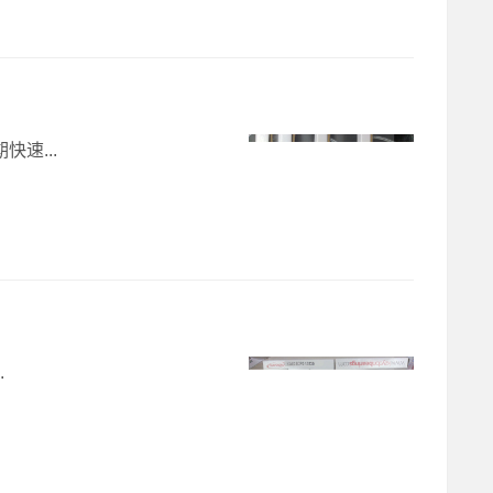
快速...
.