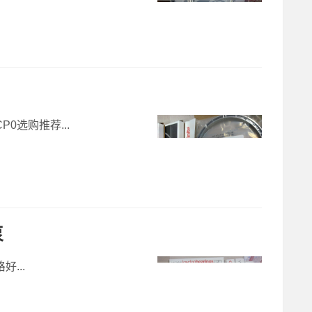
CP0选购推荐...
泵
好...