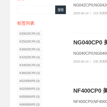
NG042CP0;NG0
2025-05-14
/
215 次浏
标签列表
K20020CP0
(3)
NG040CP
K25020CP0
(3)
K30020CP0
(3)
NG040CP0;NG0
K32020CP0
(3)
2025-05-14
/
235 次浏
K34020CP0
(3)
K36020CP0
(3)
K02008XP0
(3)
K02508XP0
(3)
NF400CP0
K05008XP0
(3)
NF400CP0;NF40
K06008XP0
(3)