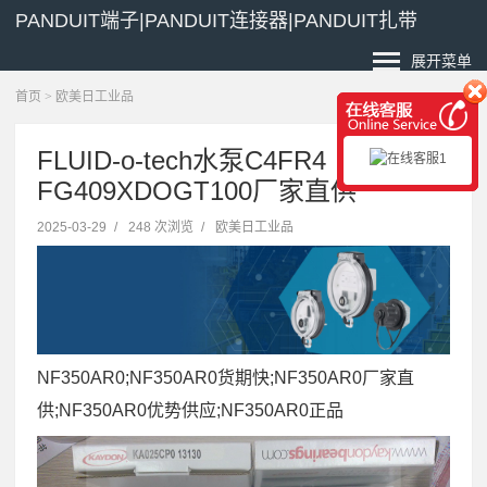
PANDUIT端子|PANDUIT连接器|PANDUIT扎带
展开菜单
首页
>
欧美日工业品
FLUID-o-tech水泵C4FR4
FG409XDOGT100厂家直供
2025-03-29
/
248 次浏览
/
欧美日工业品
NF350AR0;NF350AR0货期快;NF350AR0厂家直
供;NF350AR0优势供应;NF350AR0正品